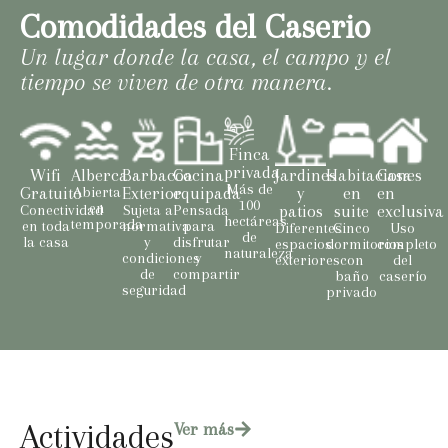
Comodidades del Caserio
Un lugar donde la casa, el campo y el
tiempo se viven de otra manera.
Finca
privada
Wifi
Alberca
Barbacoa
Cocina
Jardines
Habitaciones
Casa
Más de
Gratuito
Abierta
Exterior
equipada
y
en
en
100
en
Conectividad
Sujeta a
Pensada
patios
suite
exclusiva
hectáreas
temporada
en toda
normativa
para
Diferentes
Cinco
Uso
de
la casa
y
disfrutar
espacios
dormitorios
completo
naturaleza
condiciones
y
exteriores
con
del
de
compartir
baño
caserío
seguridad
privado
Actividades
Ver más