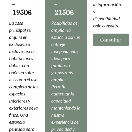
-
-
la información
1950€
2150€
y
disponibilidad
La casa
Posibilidad de
bajo consulta.
principal se
ampliar la
alquila en
estancia con un
Consultar
exclusiva e
cottage
incluye cinco
independiente,
habitaciones
ideal para
dobles con
familias o
baño en suite,
grupos más
así como el uso
amplios.
completo de los
Permite
espacios
aumentar la
interiores y
capacidad
exteriores de la
manteniendo la
finca. Una
misma
estancia
experiencia de
pensada para
privacidad y