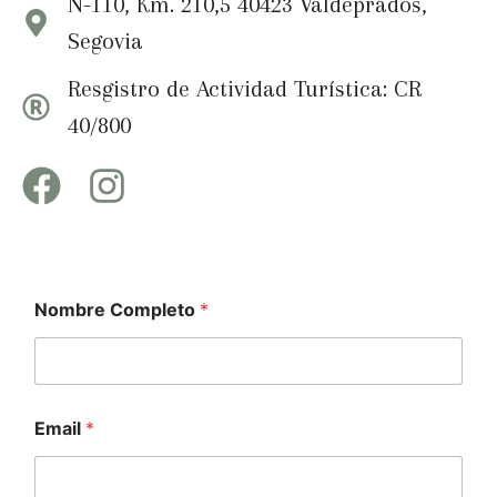
N-110, Km. 210,5 40423 Valdeprados,
Segovia
Resgistro de Actividad Turística: CR
40/800
C
Nombre Completo
*
o
m
e
n
t
a
Email
*
r
i
o