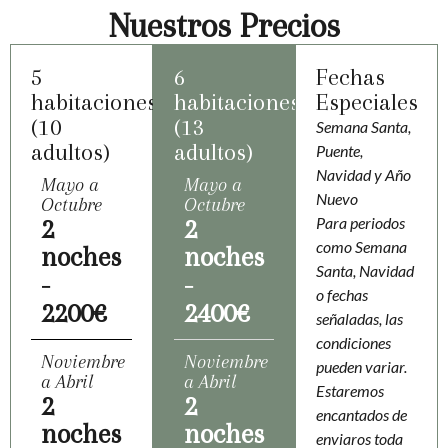
Nuestros Precios
5
6
Fechas
habitaciones
habitaciones
Especiales
(10
(13
Semana Santa,
adultos)
adultos)
Puente,
Navidad y Año
Mayo a
Mayo a
Nuevo
Octubre
Octubre
Para periodos
2
2
como Semana
noches
noches
Santa, Navidad
-
-
o fechas
2200€
2400€
señaladas, las
condiciones
Noviembre
Noviembre
pueden variar.
a Abril
a Abril
Estaremos
2
2
encantados de
noches
noches
enviaros toda